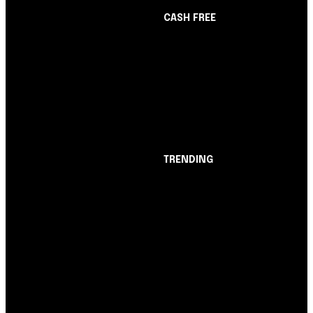
CASH FREE
About Us
Opinião
Partner with Us
Juros altos ou inflação
Careers
alta? A queda de braço
Contact us
entre BC e governo!
TRENDING
Opinião
Juros altos ou inflação
alta? A queda de braço
entre BC e governo!
Notícias
Nubank amplia
democratização do
crédito e emite 5,7