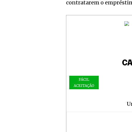
contratarem o emprésti
CA
FÁCIL
ACEITAÇÃO
U