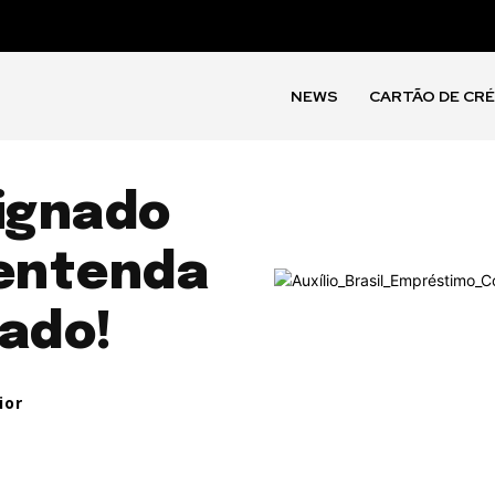
NEWS
CARTÃO DE CR
ignado
: entenda
rado!
ior