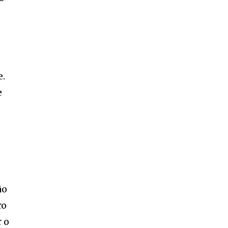
e.
e
ão
ro
 o