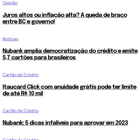
Opinião
Join our community of SUBSCRIBE
part of the conversation.
Juros altos ou inflação alta? A queda de braço
entre BC e governo!
To subscribe, simply enter your email address on our website or c
Notícias
button below. Don't worry, we respect your privacy and won't spa
information is safe with us.
Nubank amplia democratização do crédito e emite
5,7 cartões para brasileiros
Cartão de Crédito
Itaucard Click com anuidade grátis pode ter limite
SUBSCRIBE
de até R$ 10 mil
I've read and accept the
Privacy Policy
.
Cartão de Crédito
[td_block_social_counter style=”style7 td-social-boxed” manual_
Nubank: 5 dicas infalíveis para aprovar em 2023
instagram=”#” twitch=”#” manual_count_twitch=”11243″ tiktok=”
manual_count_tiktok=”32214″ f_network_font_family=”tt-primary-
f_counters_font_family=”tt-primary-font_global”