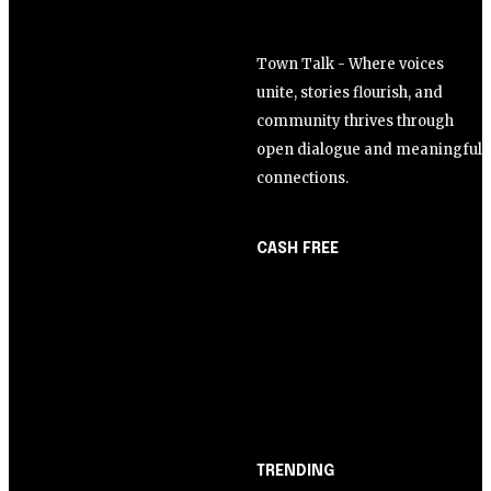
Town Talk - Where voices
unite, stories flourish, and
community thrives through
open dialogue and meaningful
connections.
CASH FREE
About Us
Opinião
Partner with Us
Juros altos ou inflação
Careers
alta? A queda de braço
Contact us
entre BC e governo!
TRENDING