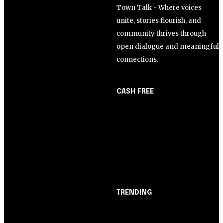
Town Talk - Where voices
unite, stories flourish, and
community thrives through
open dialogue and meaningful
connections.
CASH FREE
About Us
Opinião
Partner with Us
Juros altos ou inflação
Careers
alta? A queda de braço
Contact us
entre BC e governo!
TRENDING
Opinião