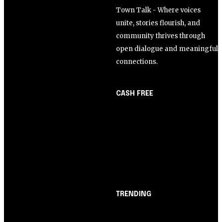
Town Talk - Where voices
unite, stories flourish, and
community thrives through
open dialogue and meaningful
connections.
CASH FREE
About Us
Opinião
Partner with Us
Juros altos ou inflação
Careers
alta? A queda de braço
Contact us
entre BC e governo!
TRENDING
Opinião