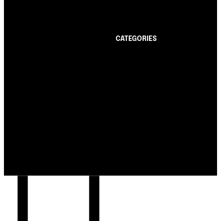
limite de até R$ 10 mil
CATEGORIES
Notícias
1178
Cartão de Crédito
892
Notícias
Dicas
443
Nubank amplia
Conta Digital
311
democratização do
Finanças Pessoais
257
crédito e emite 5,7
cartões para brasileiros
Crédito Pessoal
163
Cash Free Recomenda
138