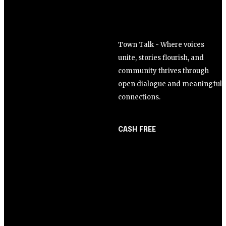
Town Talk - Where voices
unite, stories flourish, and
community thrives through
open dialogue and meaningful
connections.
CASH FREE
About Us
Opinião
Partner with Us
Juros altos ou inflação
Careers
alta? A queda de braço
Contact us
entre BC e governo!