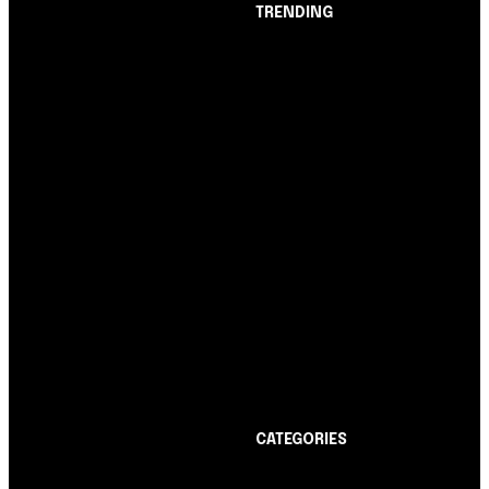
TRENDING
Opinião
Juros altos ou inflação
alta? A queda de braço
entre BC e governo!
Notícias
Nubank amplia
democratização do
crédito e emite 5,7
cartões para brasileiros
Cartão de Crédito
Itaucard Click com
anuidade grátis pode ter
limite de até R$ 10 mil
CATEGORIES
Notícias
1178