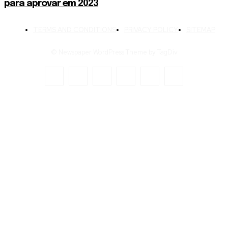
para aprovar em 2023
TERMS AND CONDITIONS
PRIVACY POLICY
SITEMAP
© Newspaper WordPress Theme by TagDiv