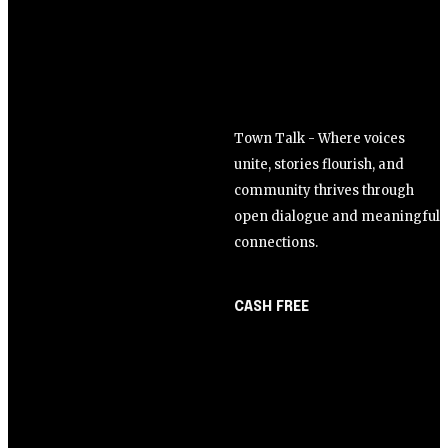
Town Talk - Where voices
unite, stories flourish, and
community thrives through
open dialogue and meaningful
connections.
CASH FREE
About Us
Opinião
Partner with Us
Juros altos ou inflação
Careers
alta? A queda de braço
Contact us