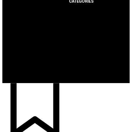
CATEGORIES
Notícias
1178
Cartão de Crédito
892
Notícias
Dicas
443
Nubank amplia
Conta Digital
311
democratização do
Finanças Pessoais
257
crédito e emite 5,7
cartões para brasileiros
Crédito Pessoal
163
Cash Free Recomenda
138