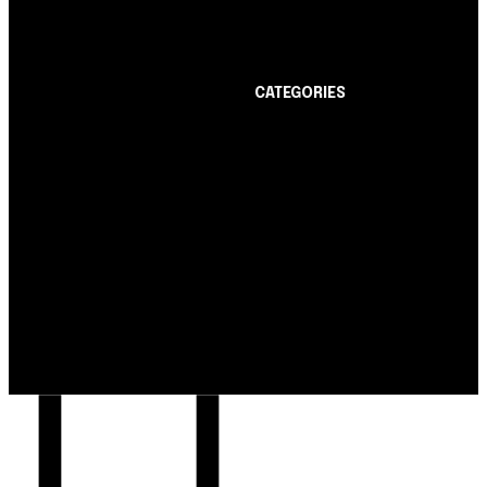
anuidade grátis pode ter
limite de até R$ 10 mil
CATEGORIES
Notícias
1178
Cartão de Crédito
892
Notícias
Dicas
443
Nubank amplia
Conta Digital
311
democratização do
Finanças Pessoais
257
crédito e emite 5,7
cartões para brasileiros
Crédito Pessoal
163
Cash Free Recomenda
138