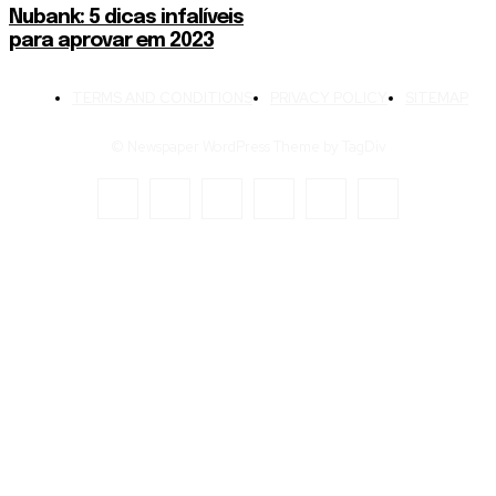
Nubank: 5 dicas infalíveis
para aprovar em 2023
TERMS AND CONDITIONS
PRIVACY POLICY
SITEMAP
© Newspaper WordPress Theme by TagDiv