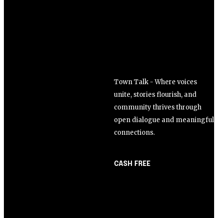
Town Talk - Where voices
unite, stories flourish, and
community thrives through
open dialogue and meaningful
connections.
CASH FREE
About Us
Opinião
Partner with Us
Juros altos ou inflação
Careers