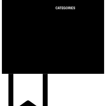
CATEGORIES
Notícias
1178
Cartão de Crédito
892
Notícias
Dicas
443
Nubank amplia
Conta Digital
311
democratização do
Finanças Pessoais
257
crédito e emite 5,7
cartões para brasileiros
Crédito Pessoal
163
Cash Free Recomenda
138