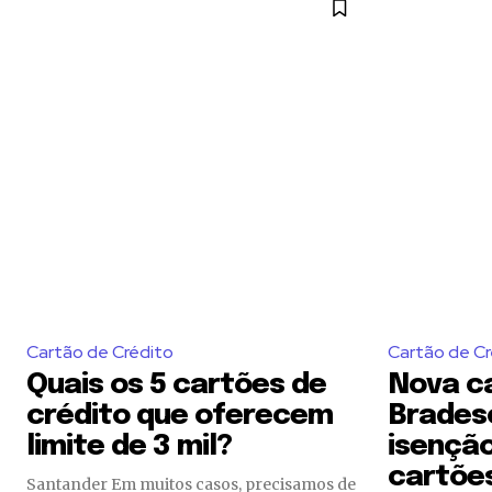
Join our commu
SUBSCRIBERS an
of the conversa
To subscribe, simply enter your e
the subscribe button below. Don'
Cartão de Crédito
Cartão de Cr
won't spam your inbox. Your infor
Quais os 5 cartões de
Nova c
crédito que oferecem
Brades
limite de 3 mil?
isenção
[td_block_social_counter style=”styl
cartõe
tiktok=”#” manual_count_tiktok=”32214″
Santander Em muitos casos, precisamos de