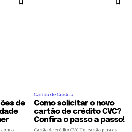
SUBSCRIBE
ccept the
Privacy Policy
.
Cartão de Crédito
tões de
Como solicitar o novo
idade
cartão de crédito CVC?
her
Confira o passo a passo!
witch=”#” manual_count_twitch=”11243″
ily=”tt-primary-font_global”
Cartão de crédito CVC Um cartão para os