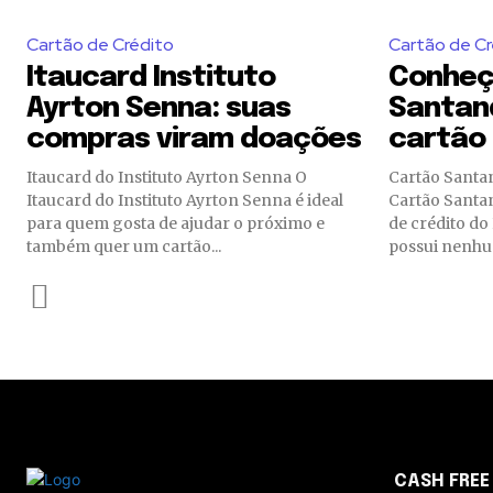
Cartão de Crédito
Cartão de Cr
Itaucard Instituto
Conheç
Ayrton Senna: suas
Santan
compras viram doações
cartão
Itaucard do Instituto Ayrton Senna O
Cartão Santander SX Voc
Itaucard do Instituto Ayrton Senna é ideal
Cartão Santan
para quem gosta de ajudar o próximo e
de crédito d
também quer um cartão...
possui nenhum
CASH FREE