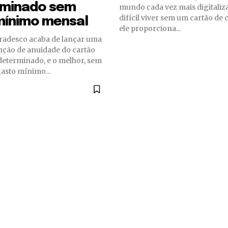
dHRvbSI6IjAiLCJkaXNwbGF5IjoiIn19″]
rminado sem
mundo cada vez mais digitaliz
difícil viver sem um cartão de c
mínimo mensal
ele proporciona...
nção de anuidade do cartão
determinado, e o melhor, sem
gasto mínimo...