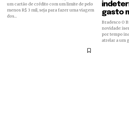
tdc_css=”eyJhbGwiOnsibWFyZ2luLWJv
indete
um cartão de crédito com um limite de pelo
menos R$ 3 mil, seja para fazer uma viagem
gasto 
dos...
Bradesco O Bradesco acaba de lançar uma
novidade: ise
por tempo in
atrelar a um 