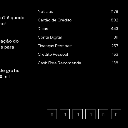
Notícias
1178
ta? A queda
Cartão de Crédito
892
no!
Dicas
443
Conta Digital
311
zação do
Finanças Pessoais
257
es para
Crédito Pessoal
163
Cash Free Recomenda
138
de grátis
0 mil