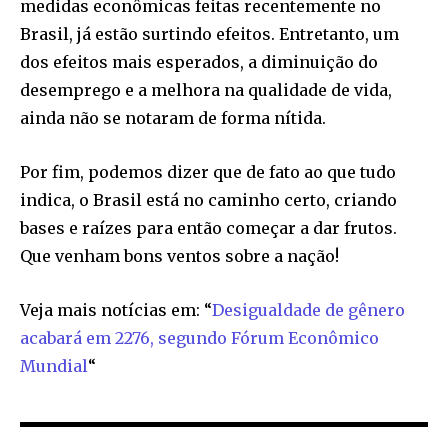
medidas econômicas feitas recentemente no
primary-font_global” f_counters_font_family=”tt-primary-
Brasil, já estão surtindo efeitos. Entretanto, um
font_global”
tdc_css=”eyJhbGwiOnsibWFyZ2luLWJvdHRvbSI6IjAiLCJkaXNwbGF
dos efeitos mais esperados, a diminuição do
desemprego e a melhora na qualidade de vida,
ainda não se notaram de forma nítida.
Por fim, podemos dizer que de fato ao que tudo
indica, o Brasil está no caminho certo, criando
bases e raízes para então começar a dar frutos.
Que venham bons ventos sobre a nação!
Veja mais notícias em: “
Desigualdade de gênero
acabará em 2276, segundo Fórum Econômico
Mundial
“