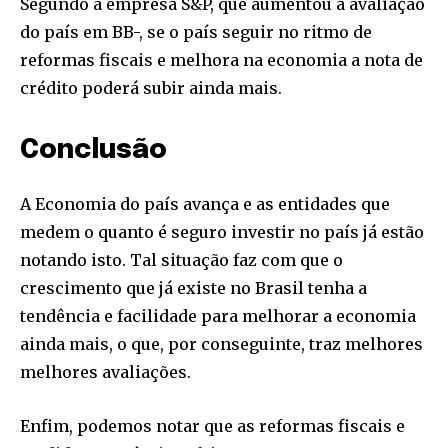
Join our community of
Segundo a empresa S&P, que aumentou a avaliação
SUBSCRIBERS and be part of the
do país em BB-, se o país seguir no ritmo de
conversation.
reformas fiscais e melhora na economia a nota de
crédito poderá subir ainda mais.
To subscribe, simply enter your email address on our website
or click the subscribe button below. Don't worry, we respect
your privacy and won't spam your inbox. Your information is
Conclusão
safe with us.
A Economia do país avança e as entidades que
medem o quanto é seguro investir no país já estão
notando isto. Tal situação faz com que o
crescimento que já existe no Brasil tenha a
SUBSCRIBE
tendência e facilidade para melhorar a economia
I've read and accept the
Privacy Policy
.
ainda mais, o que, por conseguinte, traz melhores
melhores avaliações.
[td_block_social_counter style=”style7 td-social-boxed”
manual_count_instagram=”32111″ instagram=”#” twitch=”#”
manual_count_twitch=”11243″ tiktok=”#”
Enfim, podemos notar que as reformas fiscais e
manual_count_tiktok=”32214″ f_network_font_family=”tt-