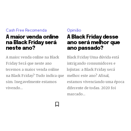
Join our community of
SUBSCRIBERS and be part of the
conversation.
Cash Free Recomenda
Opinião
A maior venda online
A Black Friday desse
To subscribe, simply enter your email address on our website
na Black Friday será
ano será melhor que
or click the subscribe button below. Don't worry, we respect
neste ano?
ano passado?
your privacy and won't spam your inbox. Your information is
safe with us.
A maior venda online na Black
Black Friday Uma dúvida está
Friday Será que neste ano
intrigando consumidores e
teremos a maior venda online
lojistas: a Black Friday será
na Black Friday? Tudo indica que
melhor este ano? Afinal,
sim. Inegavelmente estamos
estamos vivenciando uma época
vivendo...
diferente de todas. 2020 foi
SUBSCRIBE
marcado...
I've read and accept the
Privacy Policy
.
[td_block_social_counter style=”style7 td-social-boxed”
manual_count_instagram=”32111″ instagram=”#” twitch=”#”