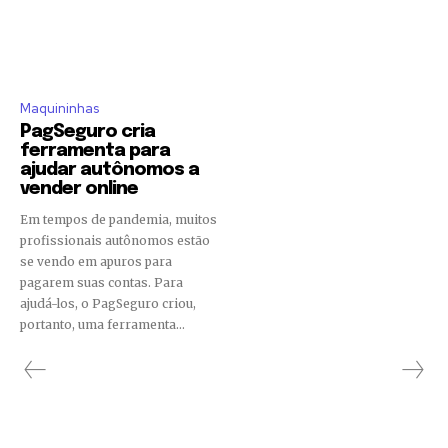
manual_count_twitch=”11243″ tiktok=”#”
manual_count_tiktok=”32214″ f_network_font_family=”tt-
primary-font_global” f_counters_font_family=”tt-primary-
font_global”
tdc_css=”eyJhbGwiOnsibWFyZ2luLWJvdHRvbSI6IjAiLCJkaXNwbGF
Maquininhas
PagSeguro cria
ferramenta para
ajudar autônomos a
vender online
Em tempos de pandemia, muitos
profissionais autônomos estão
se vendo em apuros para
pagarem suas contas. Para
ajudá-los, o PagSeguro criou,
portanto, uma ferramenta...