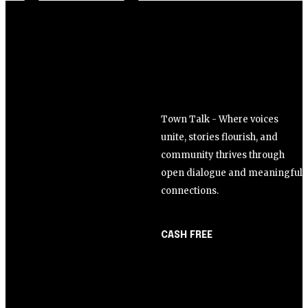
Town Talk - Where voices
unite, stories flourish, and
community thrives through
open dialogue and meaningful
connections.
CASH FREE
About Us
Opinião
Partner with Us
Juros altos ou inflação