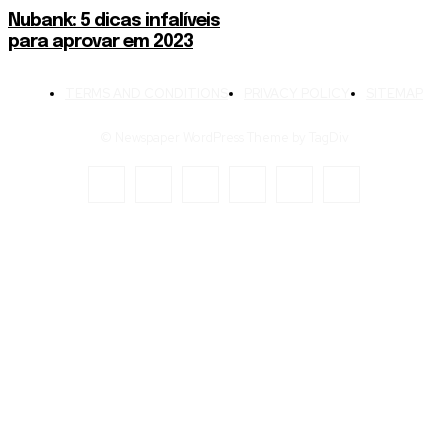
Nubank: 5 dicas infalíveis
para aprovar em 2023
TERMS AND CONDITIONS
PRIVACY POLICY
SITEMAP
© Newspaper WordPress Theme by TagDiv