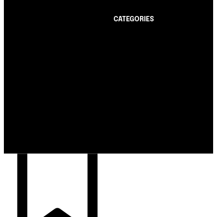
CATEGORIES
Notícias
1178
Cartão de Crédito
892
Notícias
Dicas
443
Nubank amplia
Conta Digital
311
democratização do
Finanças Pessoais
257
crédito e emite 5,7
cartões para brasileiros
Crédito Pessoal
163
Cash Free Recomenda
138