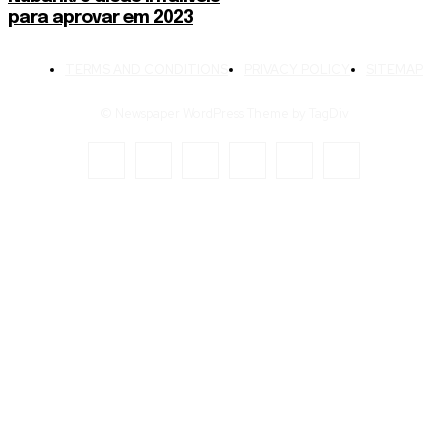
para aprovar em 2023
TERMS AND CONDITIONS
PRIVACY POLICY
SITEMAP
© Newspaper WordPress Theme by TagDiv