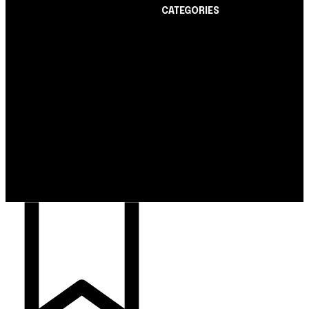
CATEGORIES
Notícias
1178
Cartão de Crédito
892
Notícias
Dicas
443
Nubank amplia
Conta Digital
311
democratização do
Finanças Pessoais
257
crédito e emite 5,7
cartões para brasileiros
Crédito Pessoal
163
Cash Free Recomenda
138