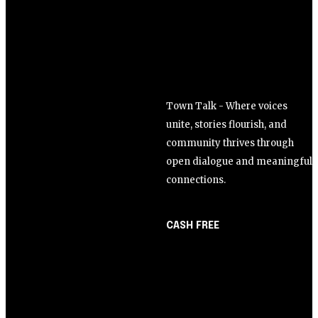
Town Talk - Where voices
unite, stories flourish, and
community thrives through
open dialogue and meaningful
connections.
CASH FREE
About Us
Opinião
Partner with Us
Juros altos ou inflação
Careers
alta? A queda de braço