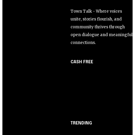
Town Talk - Where voices
unite, stories flourish, and
community thrives through
open dialogue and meaningful
connections.
CASH FREE
About Us
Opinião
Partner with Us
Juros altos ou inflação
Careers
alta? A queda de braço
Contact us
entre BC e governo!
TRENDING