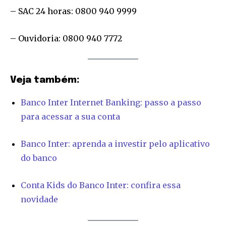
– SAC 24 horas: 0800 940 9999
– Ouvidoria: 0800 940 7772
Veja também:
Banco Inter Internet Banking: passo a passo
para acessar a sua conta
Banco Inter: aprenda a investir pelo aplicativo
do banco
Join our community of
SUBSCRIBERS and be part of the
Conta Kids do Banco Inter: confira essa
conversation.
novidade
To subscribe, simply enter your email address on our website