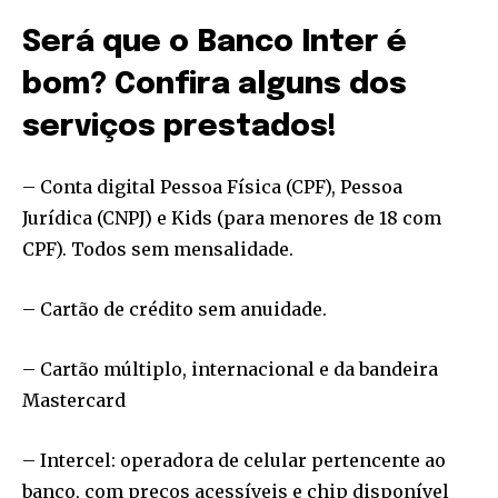
or click the subscribe button below. Don't worry, we respect
your privacy and won't spam your inbox. Your information is
Será que o Banco Inter é
safe with us.
bom? Confira alguns dos
serviços prestados!
– Conta digital Pessoa Física (CPF), Pessoa
SUBSCRIBE
Jurídica (CNPJ) e Kids (para menores de 18 com
CPF). Todos sem mensalidade.
I've read and accept the
Privacy Policy
.
[td_block_social_counter style=”style7 td-social-boxed”
– Cartão de crédito sem anuidade.
manual_count_instagram=”32111″ instagram=”#” twitch=”#”
manual_count_twitch=”11243″ tiktok=”#”
– Cartão múltiplo, internacional e da bandeira
manual_count_tiktok=”32214″ f_network_font_family=”tt-
primary-font_global” f_counters_font_family=”tt-primary-
Mastercard
font_global”
tdc_css=”eyJhbGwiOnsibWFyZ2luLWJvdHRvbSI6IjAiLCJkaXNwbGF
– Intercel: operadora de celular pertencente ao
banco, com preços acessíveis e chip disponível