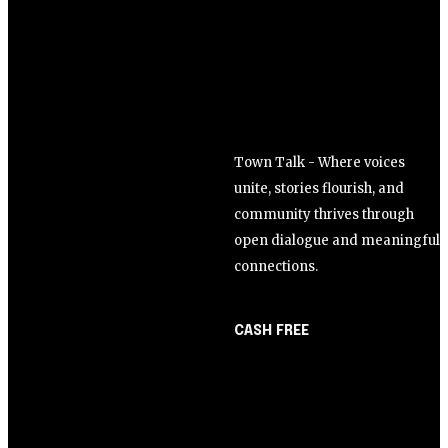
Town Talk - Where voices
unite, stories flourish, and
community thrives through
open dialogue and meaningful
connections.
CASH FREE
About Us
Opinião
Partner with Us
Juros altos ou inflação
Careers