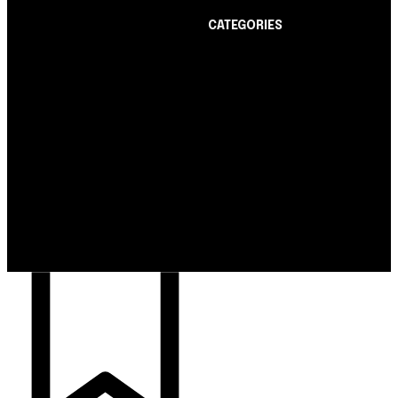
CATEGORIES
Notícias
1178
Cartão de Crédito
892
Notícias
Dicas
443
Nubank amplia
Conta Digital
311
democratização do
Finanças Pessoais
257
crédito e emite 5,7
cartões para brasileiros
Crédito Pessoal
163
Cash Free Recomenda
138