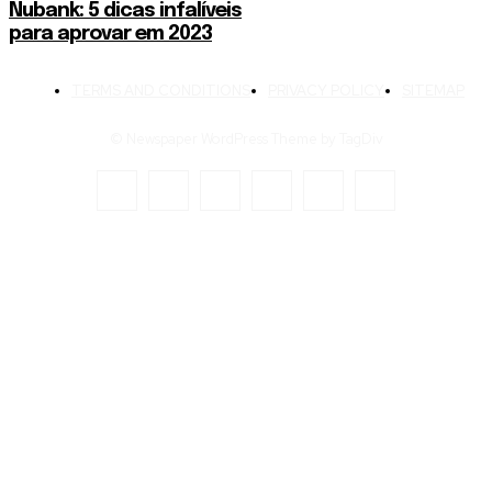
Nubank: 5 dicas infalíveis
para aprovar em 2023
TERMS AND CONDITIONS
PRIVACY POLICY
SITEMAP
© Newspaper WordPress Theme by TagDiv