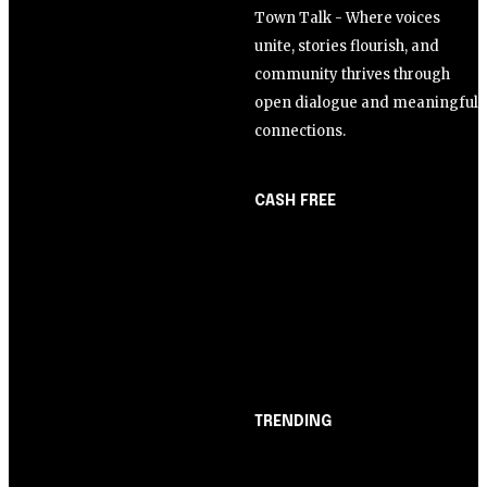
Town Talk - Where voices
unite, stories flourish, and
community thrives through
open dialogue and meaningful
connections.
CASH FREE
About Us
Opinião
Partner with Us
Juros altos ou inflação
Careers
alta? A queda de braço
Contact us
entre BC e governo!
TRENDING
Opinião