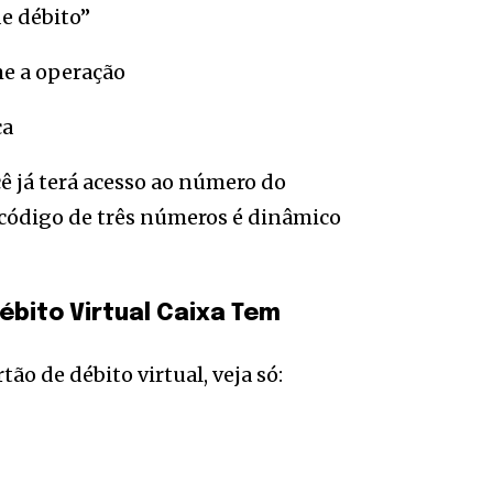
de débito”
me a operação
ca
ocê já terá acesso ao número do
o código de três números é dinâmico
ébito Virtual Caixa Tem
ão de débito virtual, veja só: