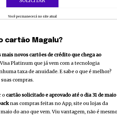
SOLICITAR
Você permanecerá no site atual
o cartão Magalu?
 mais novos cartões de crédito que chega ao
o Visa Platinum que já vem com a tecnologia
nhuma taxa de anuidade. E sabe o que é melhor?
 suas compras.
r o
cartão solicitado e aprovado até o dia 31 de maio
nity of
back
nas compras feitas no App, site ou lojas da
d be part
de maio do ano que vem. Viu vantagem, não é mesm