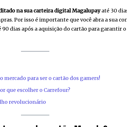
tion.
ditado na sua carteira digital Magalupay
até 30 dia
mail address on our website or click
pras. Por isso é importante que você abra a sua co
t worry, we respect your privacy and
I've read and a
90 dias após a aquisição do cartão para garantir o
mation is safe with us.
e7 td-social-boxed” manual_count_instagram=”32111″ instagram=”#” t
 f_network_font_family=”tt-primary-font_global” f_counters_font_fam
dHRvbSI6IjAiLCJkaXNwbGF5IjoiIn19″]
o mercado para ser o cartão dos gamers!
por que escolher o Carrefour?
lho revolucionário