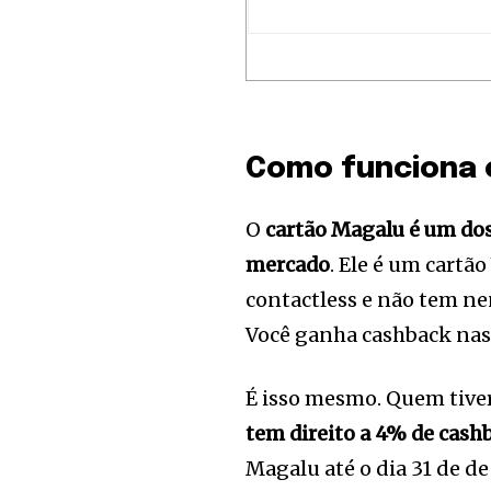
Como funciona 
O
cartão Magalu é um dos
mercado
. Ele é um cartã
contactless e não tem ne
Você ganha cashback nas
É isso mesmo. Quem tive
Join our commu
tem direito a 4% de cash
SUBSCRIBERS an
Magalu até o dia 31 de 