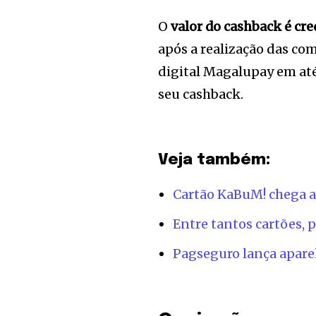
of the conversa
O
valor do cashback é cre
To subscribe, simply enter your e
após a realização das com
the subscribe button below. Don'
digital Magalupay em até 
won't spam your inbox. Your infor
seu cashback.
[td_block_social_counter style=”styl
tiktok=”#” manual_count_tiktok=”32214″
Veja também:
tdc_css=”eyJhbGwiOnsibWFyZ2luLWJv
Cartão KaBuM! chega a
Entre tantos cartões, 
Pagseguro lança apare