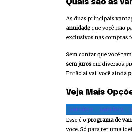
Quais são as v
As duas principais vanta
anuidade
que você não p
exclusivos nas compras f
Sem contar que você t
sem juros
em diversos pr
Então aí vai: você ainda
p
Veja Mais Opçõ
CARTÃO 1
CARTÃO 2
Esse é o
programa de van
você. Só para ter uma id