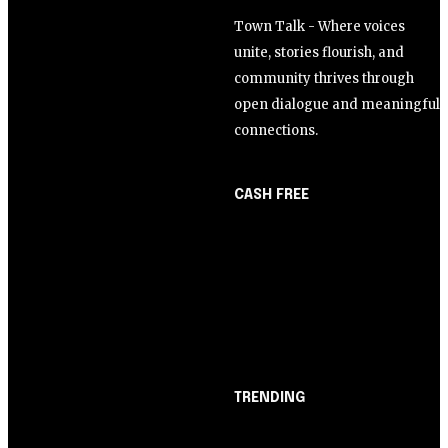
Town Talk - Where voices
unite, stories flourish, and
community thrives through
open dialogue and meaningful
connections.
CASH FREE
About Us
Opinião
Partner with Us
Juros altos ou inflação
Careers
alta? A queda de braço
Contact us
entre BC e governo!
TRENDING
Opinião