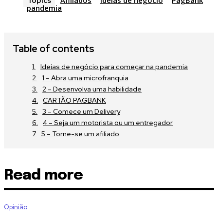
Afiliados
ideias de negócio
PagBank
Topics
pandemia
SUBSCRIBE
I've read and accept the
Privacy Policy
.
Table of contents
[td_block_social_counter style=”style7 td-social-boxed” manual_
instagram=”#” twitch=”#” manual_count_twitch=”11243″ tiktok=”
Ideias de negócio para começar na pandemia
manual_count_tiktok=”32214″ f_network_font_family=”tt-primary-
1 – Abra uma microfranquia
f_counters_font_family=”tt-primary-font_global”
2 – Desenvolva uma habilidade
tdc_css=”eyJhbGwiOnsibWFyZ2luLWJvdHRvbSI6IjAiLCJkaXNw
CARTÃO PAGBANK
3 – Comece um Delivery
4 – Seja um motorista ou um entregador
5 – Torne-se um afiliado
Read more
Opinião