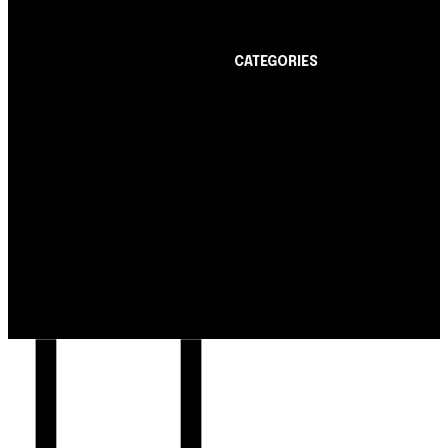
limite de até R$ 10 mil
CATEGORIES
Notícias
1178
Cartão de Crédito
892
Notícias
Dicas
443
Nubank amplia
Conta Digital
311
democratização do
Finanças Pessoais
257
crédito e emite 5,7
cartões para brasileiros
Crédito Pessoal
163
Cash Free Recomenda
138