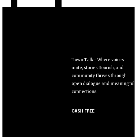
Town Talk - Where voices
unite, stories flourish, and
community thrives through
open dialogue and meaningful
connections.
CASH FREE
About Us
Opinião
Partner with Us