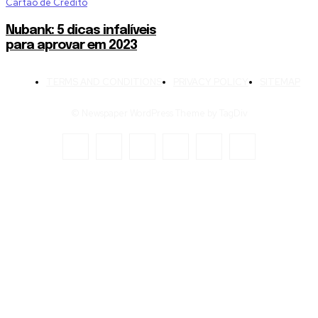
Cartão de Crédito
Nubank: 5 dicas infalíveis
para aprovar em 2023
TERMS AND CONDITIONS
PRIVACY POLICY
SITEMAP
© Newspaper WordPress Theme by TagDiv