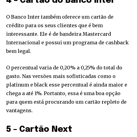
4 – Cartão do Banco Inter
I've read and accept the
Privacy Policy
.
O Banco Inter também oferece um cartão de
[td_block_social_counter style=”style7 td-social-boxed”
manual_count_instagram=”32111″ instagram=”#” twitch=”#”
crédito para os seus clientes que é bem
manual_count_twitch=”11243″ tiktok=”#”
interessante. Ele é de bandeira Mastercard
manual_count_tiktok=”32214″ f_network_font_family=”tt-
Internacional e possui um programa de cashback
primary-font_global” f_counters_font_family=”tt-primary-
font_global”
bem legal.
tdc_css=”eyJhbGwiOnsibWFyZ2luLWJvdHRvbSI6IjAiLCJkaXNwbGF
O percentual varia de 0,20% a 0,25% do total do
gasto. Nas versões mais sofisticadas como o
platinum e black esse percentual é ainda maior e
chega a até 1%. Portanto, essa é uma boa opção
para quem está procurando um cartão repleto de
vantagens.
5 – Cartão Next