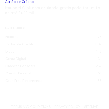
Cartão de Crédito
Itaucard Click com anuidade grátis pode ter limite
de até R$ 10 mil
CATEGORIES
Notícias
1178
Cartão de Crédito
892
Dicas
443
Conta Digital
311
Finanças Pessoais
257
Crédito Pessoal
163
Cash Free Recomenda
138
TERMS AND CONDITIONS
PRIVACY POLICY
SITEMAP