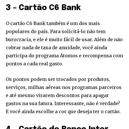
3 – Cartão C6 Bank
O cartão C6 Bank também é um dos mais
populares do país. Para solicitá-lo não tem
Join our community of
burocracia, e ele é muito fácil de usar. Além de não
SUBSCRIBERS and be part of the
cobrar nada de taxa de anuidade, você ainda
conversation.
participa do programa Átomos e recompensa com
pontos a cada real gasto.
To subscribe, simply enter your email address on our website
or click the subscribe button below. Don't worry, we respect
your privacy and won't spam your inbox. Your information is
Os pontos podem ser trocados por produtos,
safe with us.
serviços, milhas aéreas nos programas parceiros
e até mesmo virarem descontos para apagar
gastos na sua fatura. Interessante, não é verdade?
E você ainda escolhe a cor que deseja ter o cartão.
SUBSCRIBE