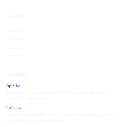
CASH FREE
About Us
Partner with Us
Careers
Contact us
TRENDING
Opinião
Juros altos ou inflação alta? A queda de braço
entre BC e governo!
Notícias
Nubank amplia democratização do crédito e emite
5,7 cartões para brasileiros