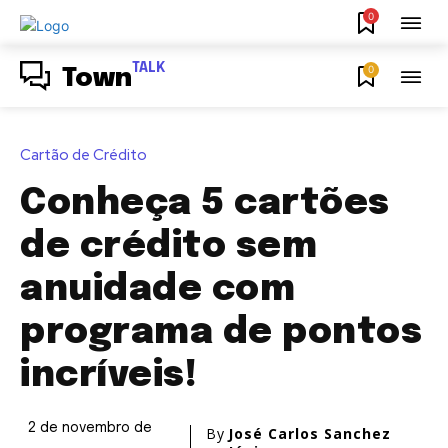
0
TALK
0
Town
Cartão de Crédito
Conheça 5 cartões
de crédito sem
anuidade com
programa de pontos
incríveis!
2 de novembro de
By
José Carlos Sanchez