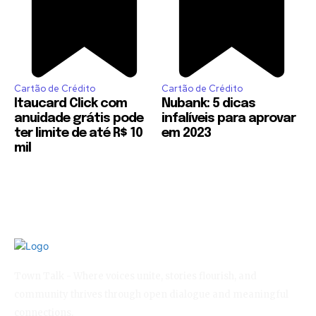
Cartão de Crédito
Cartão de Crédito
Itaucard Click com
Nubank: 5 dicas
anuidade grátis pode
infalíveis para aprovar
ter limite de até R$ 10
em 2023
mil
Town Talk - Where voices unite, stories flourish, and
community thrives through open dialogue and meaningful
connections.