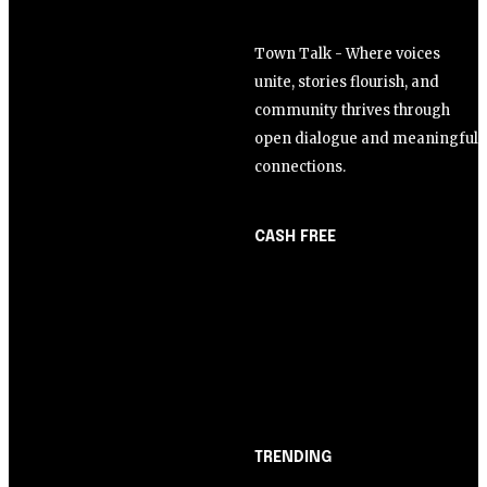
Town Talk - Where voices
unite, stories flourish, and
community thrives through
open dialogue and meaningful
connections.
CASH FREE
About Us
Opinião
Partner with Us
Juros altos ou inflação
Careers
alta? A queda de braço
Contact us
entre BC e governo!
TRENDING