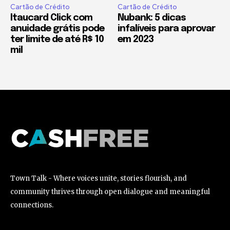
Cartão de Crédito
Cartão de Crédito
Itaucard Click com
Nubank: 5 dicas
anuidade grátis pode
infalíveis para aprovar
ter limite de até R$ 10
em 2023
mil
Town Talk - Where voices unite, stories flourish, and
community thrives through open dialogue and meaningful
connections.