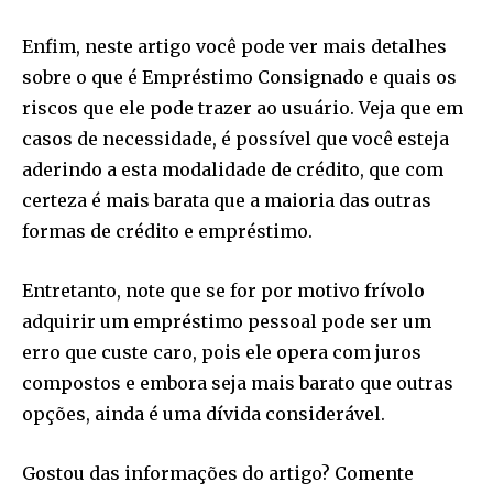
I've read and accept the
Privacy Policy
.
Enfim, neste artigo você pode ver mais detalhes
[td_block_social_counter style=”style7 td-social-boxed”
sobre o que é Empréstimo Consignado e quais os
manual_count_instagram=”32111″ instagram=”#” twitch=”#”
manual_count_twitch=”11243″ tiktok=”#”
riscos que ele pode trazer ao usuário. Veja que em
manual_count_tiktok=”32214″ f_network_font_family=”tt-
casos de necessidade, é possível que você esteja
primary-font_global” f_counters_font_family=”tt-primary-
aderindo a esta modalidade de crédito, que com
font_global”
tdc_css=”eyJhbGwiOnsibWFyZ2luLWJvdHRvbSI6IjAiLCJkaXNwbGF
certeza é mais barata que a maioria das outras
formas de crédito e empréstimo.
Entretanto, note que se for por motivo frívolo
adquirir um empréstimo pessoal pode ser um
erro que custe caro, pois ele opera com juros
compostos e embora seja mais barato que outras
opções, ainda é uma dívida considerável.
Gostou das informações do artigo? Comente