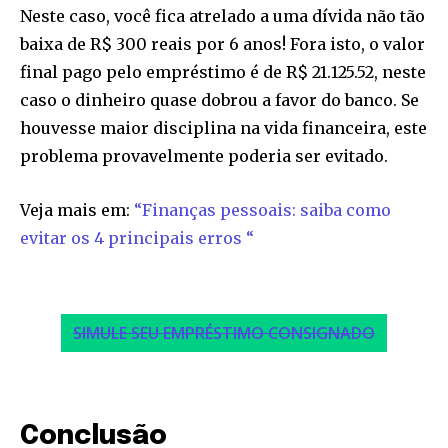
Neste caso, você fica atrelado a uma dívida não tão
baixa de R$ 300 reais por 6 anos! Fora isto, o valor
final pago pelo empréstimo é de R$ 21.125.52, neste
caso o dinheiro quase dobrou a favor do banco. Se
Join our community of
houvesse maior disciplina na vida financeira, este
SUBSCRIBERS and be part of the
problema provavelmente poderia ser evitado.
conversation.
Veja mais em:
“Finanças pessoais: saiba como
To subscribe, simply enter your email address on our website
evitar os 4 principais erros “
or click the subscribe button below. Don't worry, we respect
your privacy and won't spam your inbox. Your information is
safe with us.
SIMULE SEU EMPRÉSTIMO CONSIGNADO
SUBSCRIBE
Conclusão