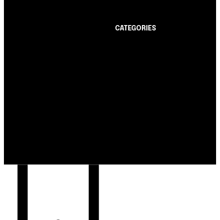
CATEGORIES
Notícias
1178
Cartão de Crédito
892
Notícias
Dicas
443
Nubank amplia
Conta Digital
311
democratização do
Finanças Pessoais
257
crédito e emite 5,7
cartões para brasileiros
Crédito Pessoal
163
Cash Free Recomenda
138