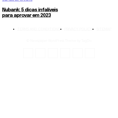
Nubank: 5 dicas infalíveis
para aprovar em 2023
TERMS AND CONDITIONS
PRIVACY POLICY
SITEMAP
© Newspaper WordPress Theme by TagDiv