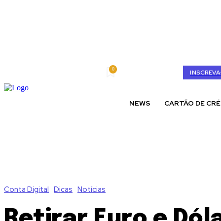
0
quinta-feira, agosto 6, 2026
My account
INSCREVA
NEWS
CARTÃO DE CRÉ
Conta Digital
Dicas
Notícias
Retirar Euro e Dól