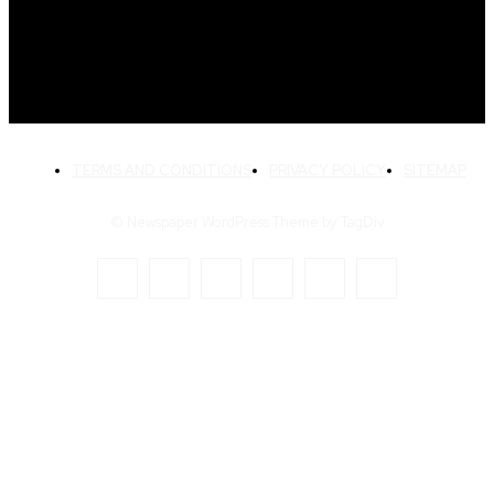
Crédito Pessoal
163
Cash Free Recomenda
138
TERMS AND CONDITIONS
PRIVACY POLICY
SITEMAP
© Newspaper WordPress Theme by TagDiv