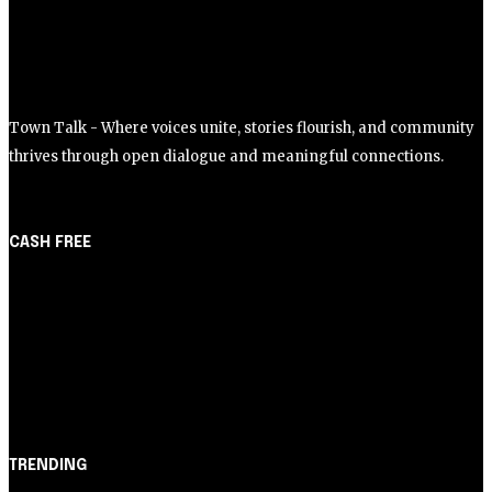
Cartão de Crédito
Nubank: 5 dicas infalíveis
para aprovar em 2023
Town Talk - Where voices unite, stories flourish, and community
thrives through open dialogue and meaningful connections.
CASH FREE
About Us
Partner with Us
Careers
Contact us
TRENDING