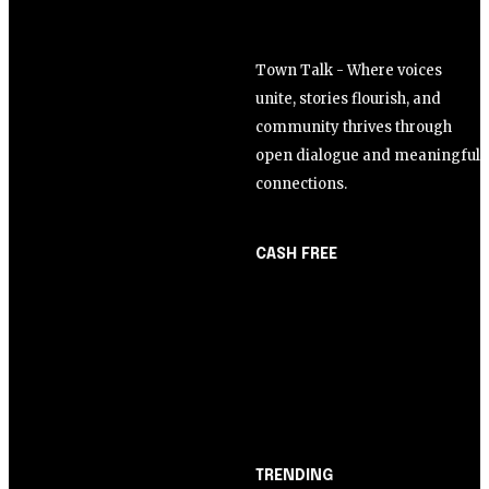
Town Talk - Where voices
unite, stories flourish, and
community thrives through
open dialogue and meaningful
connections.
CASH FREE
About Us
Opinião
Partner with Us
Juros altos ou inflação
Careers
alta? A queda de braço
Contact us
entre BC e governo!
TRENDING