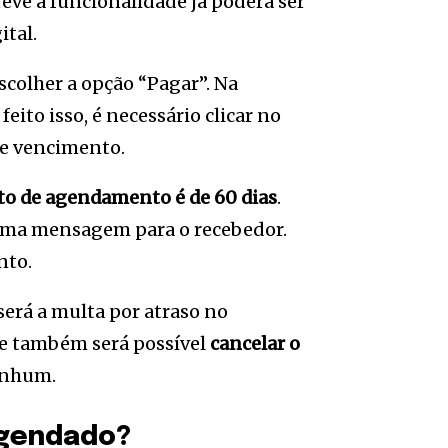
eve a funcionalidade já poderá ser
ital.
 escolher a opção “Pagar”. Na
eito isso, é necessário clicar no
de vencimento.
o de agendamento é de 60 dias
.
 uma mensagem para o recebedor.
nto.
erá a multa por atraso no
ue também será possível
cancelar o
enhum.
agendado?