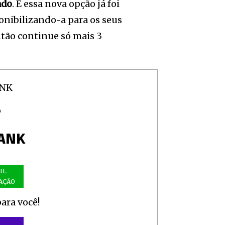
ado
. E essa nova opção já foi
onibilizando-a para os seus
ntão continue só mais 3
O
ANK
IL
AÇÃO
ara você!