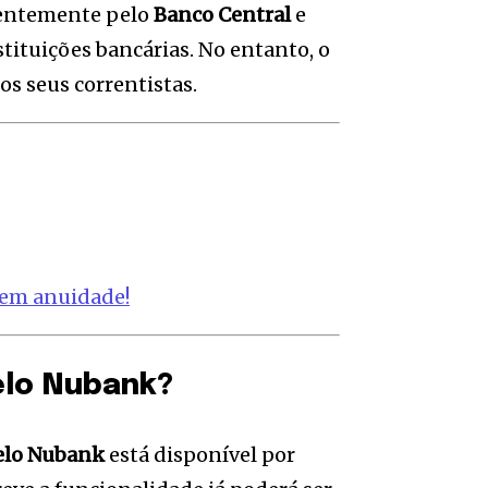
centemente pelo
Banco Central
e
stituições bancárias. No entanto, o
s seus correntistas.
 sem anuidade!
elo Nubank?
elo Nubank
está disponível por