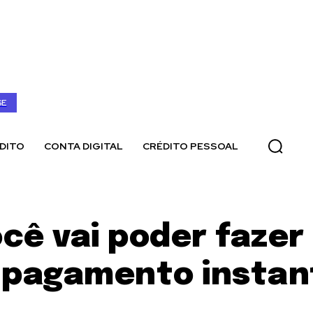
SE
DITO
CONTA DIGITAL
CRÉDITO PESSOAL
ocê vai poder faze
e pagamento insta