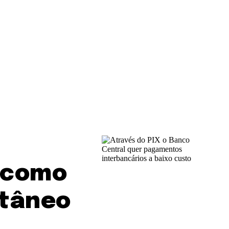
r como
ntâneo