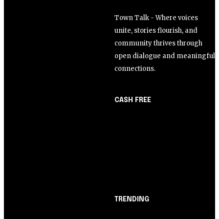
Town Talk - Where voices
unite, stories flourish, and
community thrives through
open dialogue and meaningful
connections.
CASH FREE
About Us
Opinião
Partner with Us
Juros altos ou inflação
Careers
alta? A queda de braço
Contact us
entre BC e governo!
TRENDING