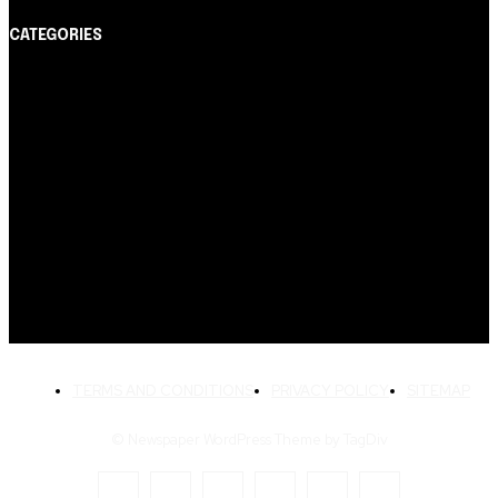
CATEGORIES
Notícias
1178
Cartão de Crédito
892
Dicas
443
Conta Digital
311
Finanças Pessoais
257
Crédito Pessoal
163
Cash Free Recomenda
138
TERMS AND CONDITIONS
PRIVACY POLICY
SITEMAP
© Newspaper WordPress Theme by TagDiv