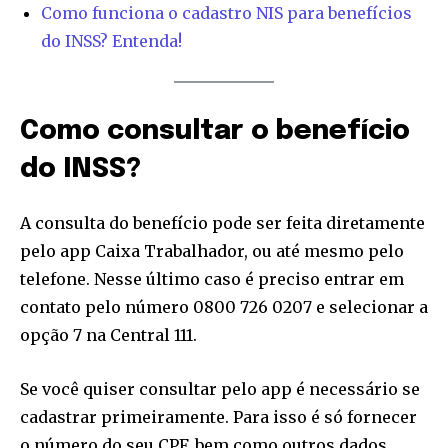
Como funciona o cadastro NIS para benefícios
do INSS? Entenda!
Como consultar o benefício
do INSS?
A consulta do benefício pode ser feita diretamente
pelo app Caixa Trabalhador, ou até mesmo pelo
telefone. Nesse último caso é preciso entrar em
Join our community of
SUBSCRIBERS and be part of the
contato pelo número 0800 726 0207 e selecionar a
conversation.
opção 7 na Central 111.
To subscribe, simply enter your email address on our website
Se você quiser consultar pelo app é necessário se
or click the subscribe button below. Don't worry, we respect
your privacy and won't spam your inbox. Your information is
cadastrar primeiramente. Para isso é só fornecer
safe with us.
o número do seu CPF, bem como outros dados