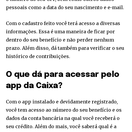
pessoais como a data do seu nascimento e e-mail.
Com o cadastro feito você terá acesso a diversas
informações. Essa é uma maneira de ficar por
SUBSCRIBE
dentro do seu benefício e não perder nenhum
prazo. Além disso, dá também para verificar o seu
I've read and accept the
Privacy Policy
.
histórico de contribuições.
[td_block_social_counter style=”style7 td-social-boxed”
manual_count_instagram=”32111″ instagram=”#” twitch=”#”
O que dá para acessar pelo
manual_count_twitch=”11243″ tiktok=”#”
manual_count_tiktok=”32214″ f_network_font_family=”tt-
app da Caixa?
primary-font_global” f_counters_font_family=”tt-primary-
font_global”
tdc_css=”eyJhbGwiOnsibWFyZ2luLWJvdHRvbSI6IjAiLCJkaXNwbGF
Com o app instalado e devidamente registrado,
você tem acesso ao número do seu benefício e os
dados da conta bancária na qual você receberá o
seu crédito. Além do mais, você saberá qual é a