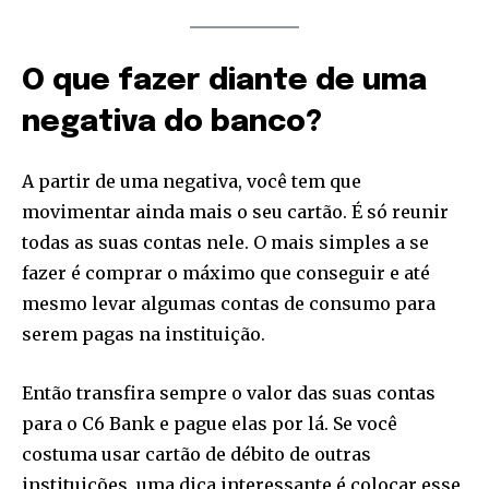
I've read and accept the
Privacy Policy
.
[td_block_social_counter style=”style7 td-social-boxed”
O que fazer diante de uma
manual_count_instagram=”32111″ instagram=”#” twitch=”#”
manual_count_twitch=”11243″ tiktok=”#”
negativa do banco?
manual_count_tiktok=”32214″ f_network_font_family=”tt-
primary-font_global” f_counters_font_family=”tt-primary-
font_global”
A partir de uma negativa, você tem que
tdc_css=”eyJhbGwiOnsibWFyZ2luLWJvdHRvbSI6IjAiLCJkaXNwbGF
movimentar ainda mais o seu cartão. É só reunir
todas as suas contas nele. O mais simples a se
fazer é comprar o máximo que conseguir e até
mesmo levar algumas contas de consumo para
serem pagas na instituição.
Então transfira sempre o valor das suas contas
para o C6 Bank e pague elas por lá. Se você
costuma usar cartão de débito de outras
instituições, uma dica interessante é colocar esse