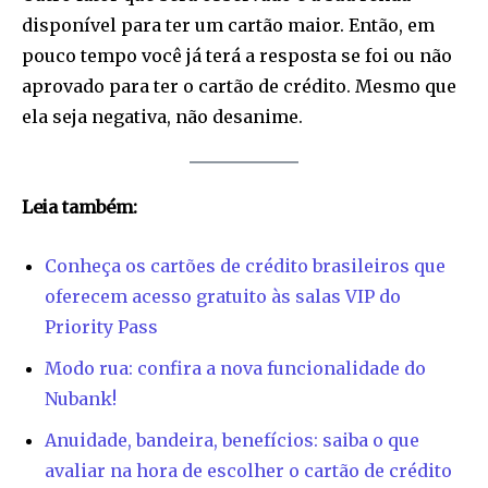
disponível para ter um cartão maior. Então, em
pouco tempo você já terá a resposta se foi ou não
aprovado para ter o cartão de crédito. Mesmo que
ela seja negativa, não desanime.
Join our community of
SUBSCRIBERS and be part of the
conversation.
Leia também:
To subscribe, simply enter your email address on our website
or click the subscribe button below. Don't worry, we respect
Conheça os cartões de crédito brasileiros que
your privacy and won't spam your inbox. Your information is
oferecem acesso gratuito às salas VIP do
safe with us.
Priority Pass
Modo rua: confira a nova funcionalidade do
Nubank!
Anuidade, bandeira, benefícios: saiba o que
SUBSCRIBE
avaliar na hora de escolher o cartão de crédito