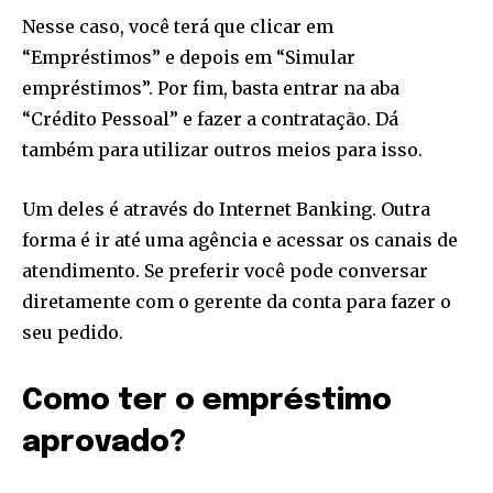
Nesse caso, você terá que clicar em
SUBSCRIBE
“Empréstimos” e depois em “Simular
empréstimos”. Por fim, basta entrar na aba
I've read and accept the
Privacy Policy
.
“Crédito Pessoal” e fazer a contratação. Dá
também para utilizar outros meios para isso.
[td_block_social_counter style=”style7 td-social-boxed”
manual_count_instagram=”32111″ instagram=”#” twitch=”#”
manual_count_twitch=”11243″ tiktok=”#”
Um deles é através do Internet Banking. Outra
manual_count_tiktok=”32214″ f_network_font_family=”tt-
forma é ir até uma agência e acessar os canais de
primary-font_global” f_counters_font_family=”tt-primary-
font_global”
atendimento. Se preferir você pode conversar
tdc_css=”eyJhbGwiOnsibWFyZ2luLWJvdHRvbSI6IjAiLCJkaXNwbGF
diretamente com o gerente da conta para fazer o
seu pedido.
Como ter o empréstimo
aprovado?