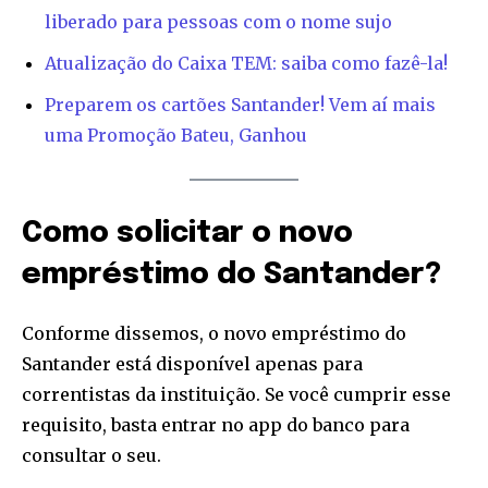
liberado para pessoas com o nome sujo
Atualização do Caixa TEM: saiba como fazê-la!
Preparem os cartões Santander! Vem aí mais
uma Promoção Bateu, Ganhou
Join our community of
Como solicitar o novo
SUBSCRIBERS and be part of the
empréstimo do Santander?
conversation.
To subscribe, simply enter your email address on our website
Conforme dissemos, o novo empréstimo do
or click the subscribe button below. Don't worry, we respect
Santander está disponível apenas para
your privacy and won't spam your inbox. Your information is
correntistas da instituição. Se você cumprir esse
safe with us.
requisito, basta entrar no app do banco para
consultar o seu.