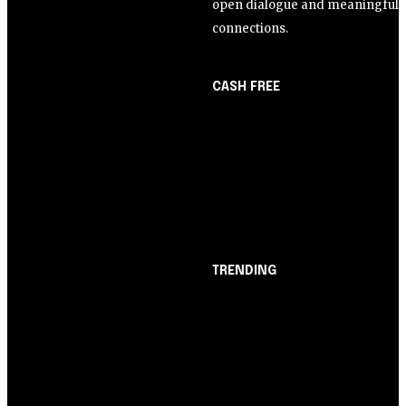
open dialogue and meaningful
connections.
CASH FREE
About Us
Opinião
Partner with Us
Juros altos ou inflação
Careers
alta? A queda de braço
Contact us
entre BC e governo!
TRENDING
Opinião
Juros altos ou inflação
alta? A queda de braço
entre BC e governo!
Notícias