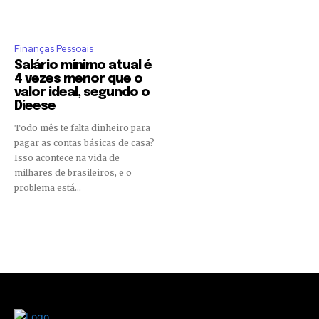
font_global”
tdc_css=”eyJhbGwiOnsibWFyZ2luLWJvdHRvbSI6IjAiLCJkaXNwbGF
Finanças Pessoais
Salário mínimo atual é
4 vezes menor que o
valor ideal, segundo o
Dieese
Todo mês te falta dinheiro para
pagar as contas básicas de casa?
Isso acontece na vida de
milhares de brasileiros, e o
problema está...