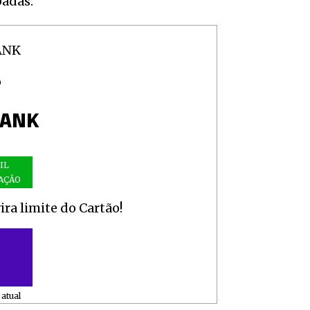
padas.
O
BANK
IL
AÇÃO
ra limite do Cartão!
atual