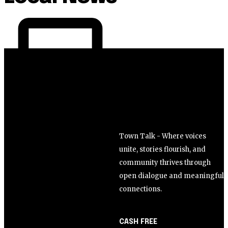
Join our community of SUBSCRIBER
the conversation.
Town Talk - Where voices
unite, stories flourish, and
To subscribe, simply enter your email address on our website or c
community thrives through
Don't worry, we respect your privacy and won't spam your inbox. Y
open dialogue and meaningful
connections.
CASH FREE