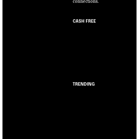
connections.
CASH FREE
About Us
Opinião
Partner with Us
Juros altos ou inflação
Careers
alta? A queda de braço
Contact us
entre BC e governo!
TRENDING
Opinião
Juros altos ou inflação
alta? A queda de braço
entre BC e governo!
Notícias
Nubank amplia