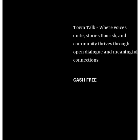
Town Talk - Where voices
unite, stories flourish, and
community thrives through
open dialogue and meaningful
connections.
CASH FREE
About Us
Opinião
Partner with Us
Juros altos ou inflação
Careers
alta? A queda de braço
Contact us
entre BC e governo!