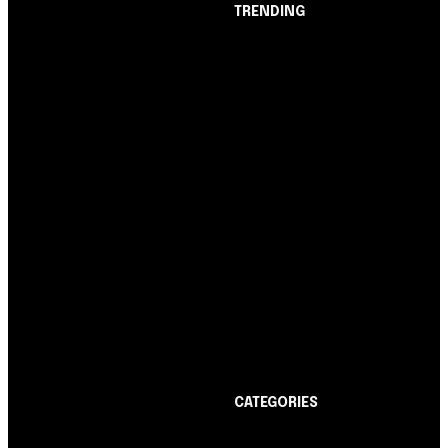
TRENDING
Opinião
Juros altos ou inflação
alta? A queda de braço
entre BC e governo!
Notícias
Nubank amplia
democratização do
crédito e emite 5,7
cartões para brasileiros
Cartão de Crédito
Itaucard Click com
anuidade grátis pode ter
limite de até R$ 10 mil
CATEGORIES
Notícias
1178