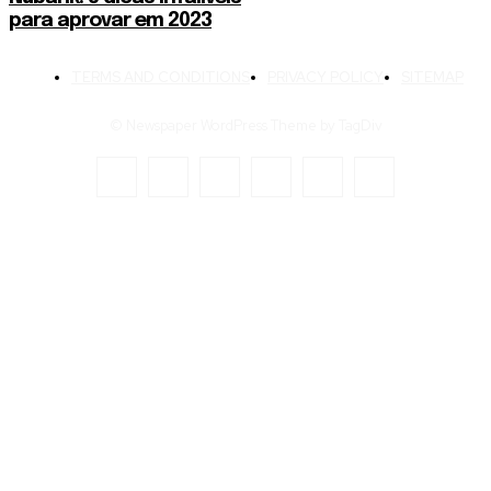
para aprovar em 2023
TERMS AND CONDITIONS
PRIVACY POLICY
SITEMAP
© Newspaper WordPress Theme by TagDiv