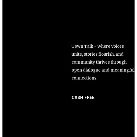
Town Talk - Where voices
unite, stories flourish, and
community thrives through
open dialogue and meaningful
connections.
CASH FREE
About Us
Opinião
Partner with Us
Juros altos ou inflação
Careers
alta? A queda de braço