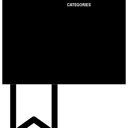
CATEGORIES
Notícias
1178
Cartão de Crédito
892
Notícias
Dicas
443
Nubank amplia
Conta Digital
311
democratização do
Finanças Pessoais
257
crédito e emite 5,7
cartões para brasileiros
Crédito Pessoal
163
Cash Free Recomenda
138