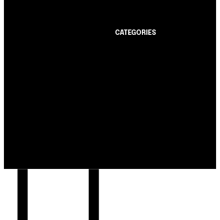
limite de até R$ 10 mil
CATEGORIES
Notícias
1178
Cartão de Crédito
892
Notícias
Dicas
443
Nubank amplia
Conta Digital
311
democratização do
Finanças Pessoais
257
crédito e emite 5,7
cartões para brasileiros
Crédito Pessoal
163
Cash Free Recomenda
138