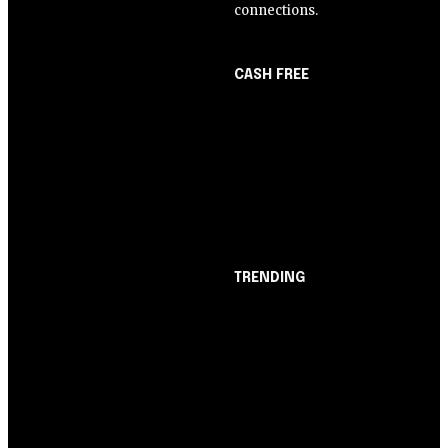
connections.
CASH FREE
About Us
Opinião
Partner with Us
Juros altos ou inflação
Careers
alta? A queda de braço
Contact us
entre BC e governo!
TRENDING
Opinião
Juros altos ou inflação
alta? A queda de braço
entre BC e governo!
Notícias
Nubank amplia