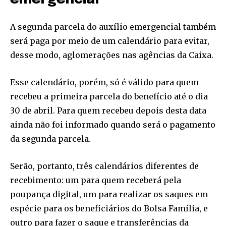
A segunda parcela do auxílio emergencial também
será paga por meio de um calendário para evitar,
desse modo, aglomerações nas agências da Caixa.
Esse calendário, porém, só é válido para quem
recebeu a primeira parcela do benefício até o dia
30 de abril. Para quem recebeu depois desta data
ainda não foi informado quando será o pagamento
da segunda parcela.
Serão, portanto, três calendários diferentes de
Join our community of
recebimento: um para quem receberá pela
SUBSCRIBERS and be part of the
conversation.
poupança digital, um para realizar os saques em
espécie para os beneficiários do Bolsa Família, e
To subscribe, simply enter your email address on our website
outro para fazer o saque e transferências da
or click the subscribe button below. Don't worry, we respect