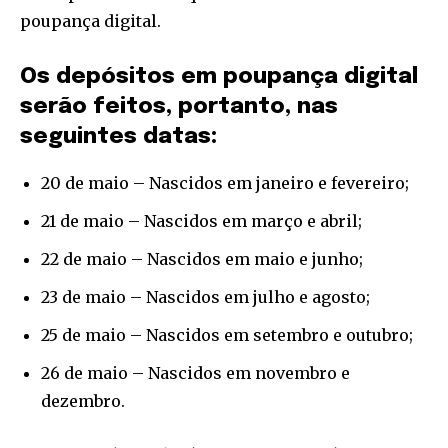
your privacy and won't spam your inbox. Your information is
poupança digital.
safe with us.
Os depósitos em poupança digital
serão feitos, portanto, nas
seguintes datas:
SUBSCRIBE
20 de maio – Nascidos em janeiro e fevereiro;
21 de maio – Nascidos em março e abril;
I've read and accept the
Privacy Policy
.
22 de maio – Nascidos em maio e junho;
[td_block_social_counter style=”style7 td-social-boxed”
manual_count_instagram=”32111″ instagram=”#” twitch=”#”
23 de maio – Nascidos em julho e agosto;
manual_count_twitch=”11243″ tiktok=”#”
manual_count_tiktok=”32214″ f_network_font_family=”tt-
25 de maio – Nascidos em setembro e outubro;
primary-font_global” f_counters_font_family=”tt-primary-
font_global”
26 de maio – Nascidos em novembro e
tdc_css=”eyJhbGwiOnsibWFyZ2luLWJvdHRvbSI6IjAiLCJkaXNwbGF
dezembro.