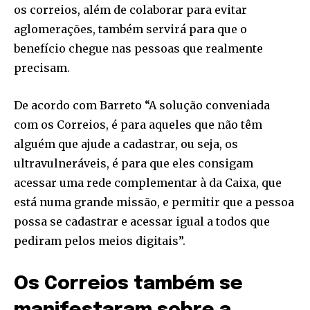
os correios, além de colaborar para evitar
[td_block_social_counter style=”style7 td-social-boxed”
manual_count_instagram=”32111″ instagram=”#” twitch=”#”
aglomerações, também servirá para que o
manual_count_twitch=”11243″ tiktok=”#”
benefício chegue nas pessoas que realmente
manual_count_tiktok=”32214″ f_network_font_family=”tt-
precisam.
primary-font_global” f_counters_font_family=”tt-primary-
font_global”
tdc_css=”eyJhbGwiOnsibWFyZ2luLWJvdHRvbSI6IjAiLCJkaXNwbGF
De acordo com Barreto “A solução conveniada
com os Correios, é para aqueles que não têm
alguém que ajude a cadastrar, ou seja, os
ultravulneráveis, é para que eles consigam
acessar uma rede complementar à da Caixa, que
está numa grande missão, e permitir que a pessoa
possa se cadastrar e acessar igual a todos que
pediram pelos meios digitais”.
Os Correios também se