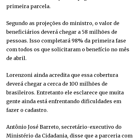
primeira parcela.
Segundo as projeções do ministro, o valor de
Join our community of
beneficiários deverá chegar a 58 milhões de
SUBSCRIBERS and be part of the
pessoas. Isso completará 98% da primeira fase
conversation.
com todos os que solicitaram o benefício no mês
To subscribe, simply enter your email address on our website
de abril.
or click the subscribe button below. Don't worry, we respect
your privacy and won't spam your inbox. Your information is
safe with us.
Lorenzoni ainda acredita que essa cobertura
deverá chegar a cerca de 100 milhões de
brasileiros. Entretanto ele esclarece que muita
gente ainda está enfrentando dificuldades em
fazer o cadastro.
SUBSCRIBE
Antônio José Barreto, secretário-executivo do
I've read and accept the
Privacy Policy
.
Ministério da Cidadania, disse que a parceria com