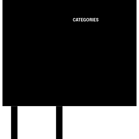
limite de até R$ 10 mil
CATEGORIES
Notícias
1178
Cartão de Crédito
892
Notícias
Dicas
443
Nubank amplia
Conta Digital
311
democratização do
Finanças Pessoais
257
crédito e emite 5,7
cartões para brasileiros
Crédito Pessoal
163
Cash Free Recomenda
138