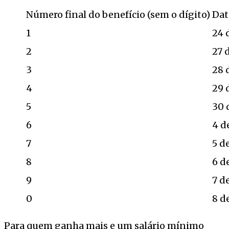
Número final do benefício (sem o dígito)
Dat
1
24 
2
27 
3
28 
4
29 
5
30 
6
4 d
7
5 d
8
6 d
9
7 d
0
8 d
Para quem ganha mais e um salário mínimo