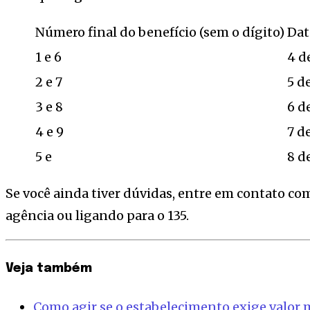
Número final do benefício (sem o dígito)
Dat
1 e 6
4 d
2 e 7
5 d
3 e 8
6 d
4 e 9
7 d
5 e
8 d
Se você ainda tiver dúvidas, entre em contato co
agência ou ligando para o 135.
Veja também
Como agir se o estabelecimento exige valor